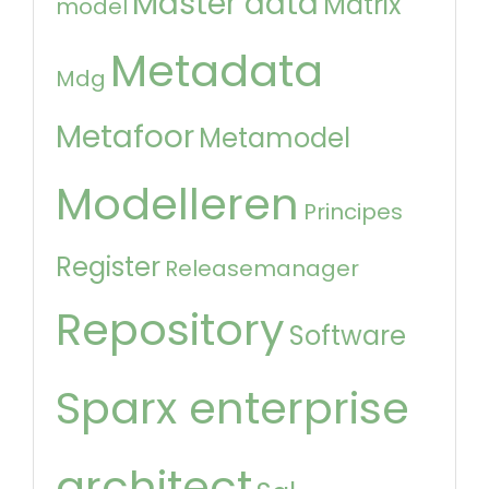
Master data
Matrix
model
Metadata
Mdg
Metafoor
Metamodel
Modelleren
Principes
Register
Releasemanager
Repository
Software
Sparx enterprise
architect