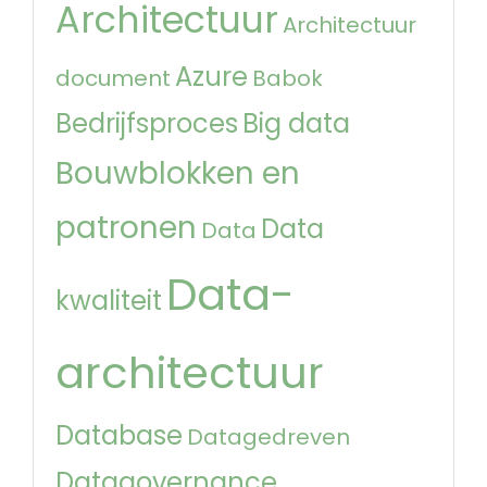
Architectuur
Architectuur
Azure
document
Babok
Bedrijfsproces
Big data
Bouwblokken en
patronen
Data
Data
Data-
kwaliteit
architectuur
Database
Datagedreven
Datagovernance