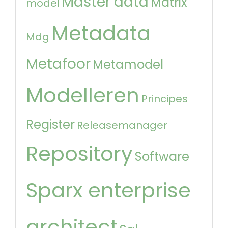
Master data
Matrix
model
Metadata
Mdg
Metafoor
Metamodel
Modelleren
Principes
Register
Releasemanager
Repository
Software
Sparx enterprise
architect