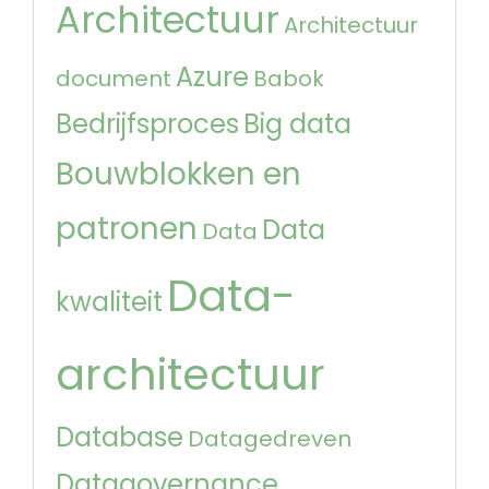
Architectuur
Architectuur
Azure
document
Babok
Bedrijfsproces
Big data
Bouwblokken en
patronen
Data
Data
Data-
kwaliteit
architectuur
Database
Datagedreven
Datagovernance