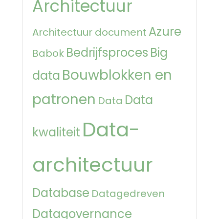
Architectuur
Azure
Architectuur document
Bedrijfsproces
Big
Babok
Bouwblokken en
data
patronen
Data
Data
Data-
kwaliteit
architectuur
Database
Datagedreven
Datagovernance