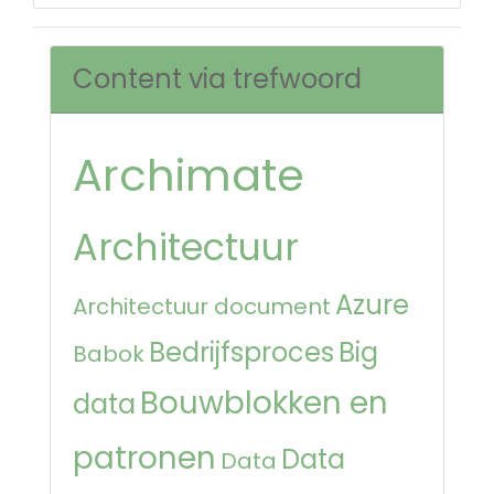
Content via trefwoord
Archimate
Architectuur
Azure
Architectuur document
Bedrijfsproces
Big
Babok
Bouwblokken en
data
patronen
Data
Data