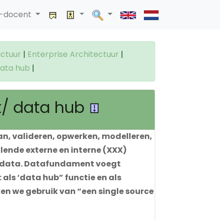
a-docent
ctuur
|
Enterprise Architectuur
|
data hub
|
t/ data hub
an, valideren, opwerken, modelleren,
llende externe en interne (XXX)
n data. Datafundament voegt
ls ‘data hub” functie en als
n we gebruik van “een single source