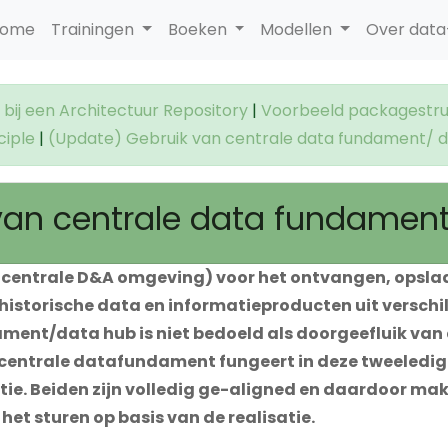
ome
Trainingen
Boeken
Modellen
Over dat
bij een Architectuur Repository
|
Voorbeeld packagestru
ciple
|
(Update) Gebruik van centrale data fundament/ 
van centrale data fundamen
de centrale D&A omgeving) voor het ontvangen, opsla
 historische data en informatieproducten uit verschi
ment/data hub is niet bedoeld als doorgeefluik va
entrale datafundament fungeert in deze tweeledig: a
. Beiden zijn volledig ge-aligned en daardoor make
 het sturen op basis van de realisatie.