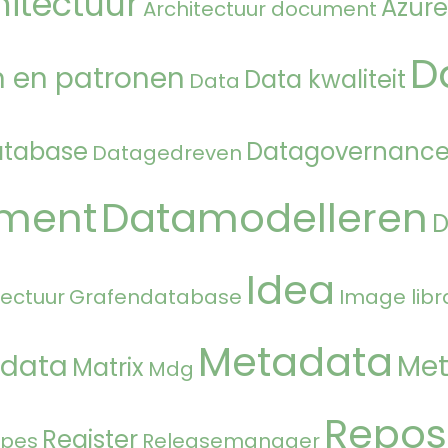
hitectuur
Azure
Architectuur document
D
 en patronen
Data kwaliteit
Data
atabase
Datagovernanc
Datagedreven
ment
Datamodelleren
Idea
tectuur
Grafendatabase
Image libr
Metadata
 data
Met
Matrix
Mdg
Repos
Register
ipes
Releasemanager