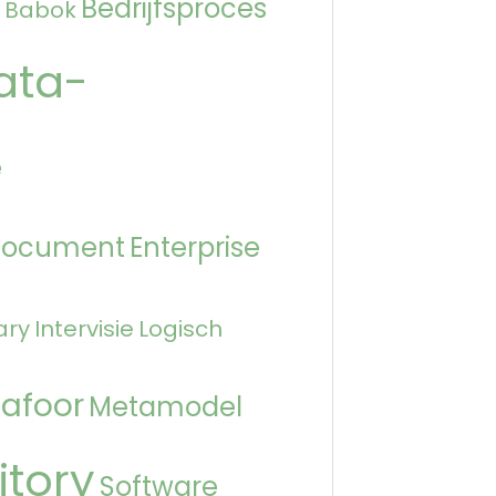
Bedrijfsproces
Babok
ata-
e
Document
Enterprise
ary
Intervisie
Logisch
afoor
Metamodel
itory
Software