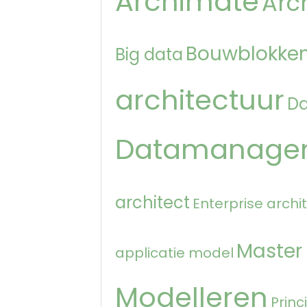
Archimate
Arc
Bouwblokken
Big data
architectuur
D
Datamanage
architect
Enterprise archi
Master
applicatie model
Modelleren
Princ