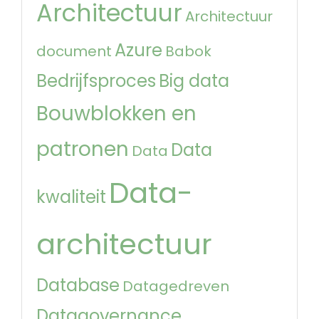
Architectuur
Architectuur
Azure
document
Babok
Bedrijfsproces
Big data
Bouwblokken en
patronen
Data
Data
Data-
kwaliteit
architectuur
Database
Datagedreven
Datagovernance