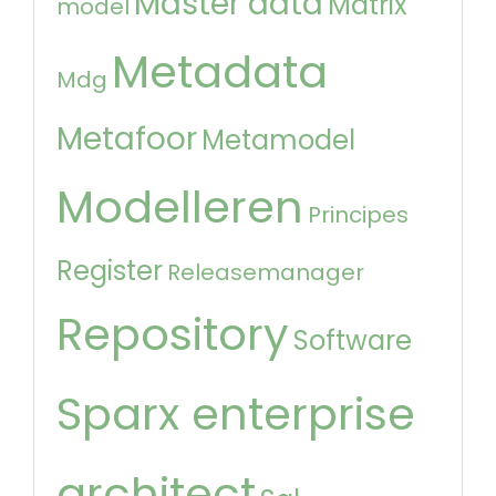
Master data
Matrix
model
Metadata
Mdg
Metafoor
Metamodel
Modelleren
Principes
Register
Releasemanager
Repository
Software
Sparx enterprise
architect