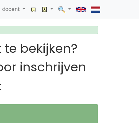
a-docent
 te bekijken?
or inschrijven
t