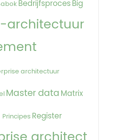
Bedrijfsproces
Big
Babok
-architectuur
ement
rprise architectuur
Master data
Matrix
el
n
Register
Principes
prise architect