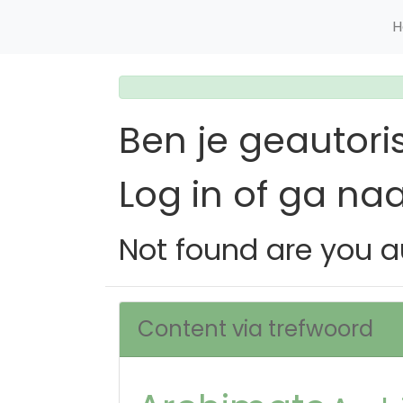
H
Ben je geautori
Log in of ga na
Not found are you a
Content via trefwoord