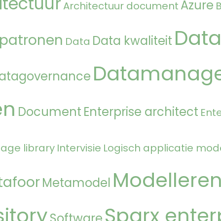
itectuur
Azure
Architectuur document
Data
 patronen
Data kwaliteit
Data
Datamanag
atagovernance
en
Document
Enterprise architect
Ente
age library
Intervisie
Logisch applicatie mod
Modellere
tafoor
Metamodel
itory
Sparx enter
Software