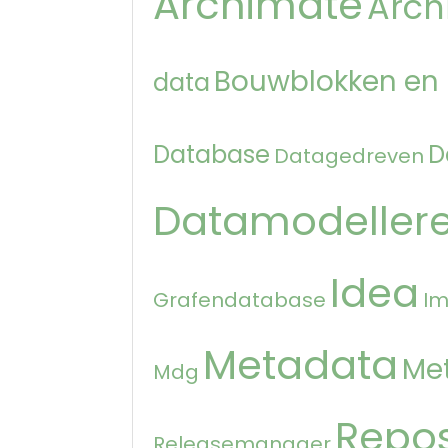
Archimate
Arch
Bouwblokken en
data
Database
D
Datagedreven
Datamodeller
Idea
Grafendatabase
Im
Metadata
Me
Mdg
Repos
Releasemanager