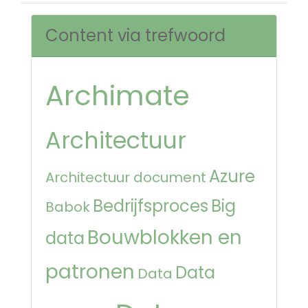
Content via trefwoord
Archimate
Architectuur
Azure
Architectuur document
Bedrijfsproces
Big
Babok
Bouwblokken en
data
patronen
Data
Data