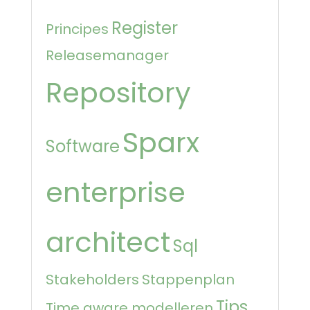
Register
Principes
Releasemanager
Repository
Sparx
Software
enterprise
architect
Sql
Stakeholders
Stappenplan
Tips
Time aware modelleren