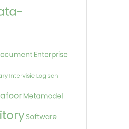
ata-
e
Document
Enterprise
ary
Intervisie
Logisch
afoor
Metamodel
itory
Software