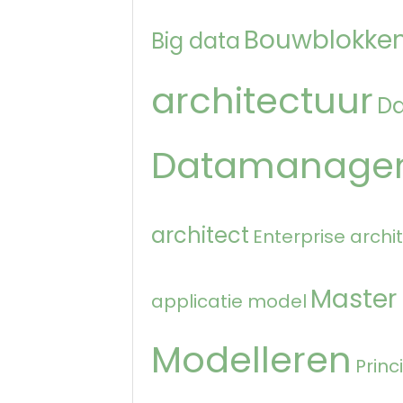
Bouwblokken
Big data
architectuur
D
Datamanage
architect
Enterprise archi
Master
applicatie model
Modelleren
Princ