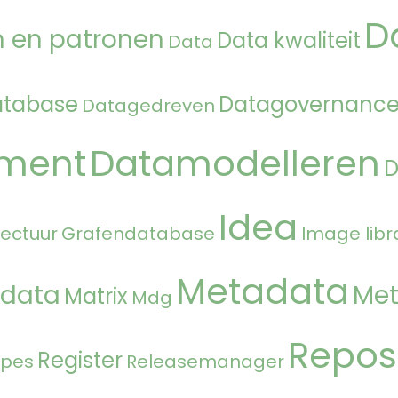
D
 en patronen
Data kwaliteit
Data
atabase
Datagovernanc
Datagedreven
ment
Datamodelleren
Idea
tectuur
Grafendatabase
Image libr
Metadata
 data
Met
Matrix
Mdg
Repos
Register
ipes
Releasemanager