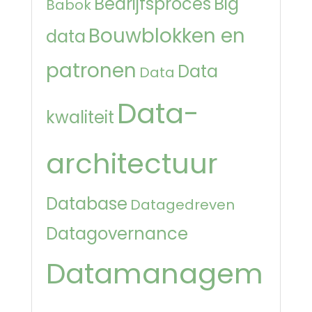
Bedrijfsproces
Big
Babok
Bouwblokken en
data
patronen
Data
Data
Data-
kwaliteit
architectuur
Database
Datagedreven
Datagovernance
Datamanagem