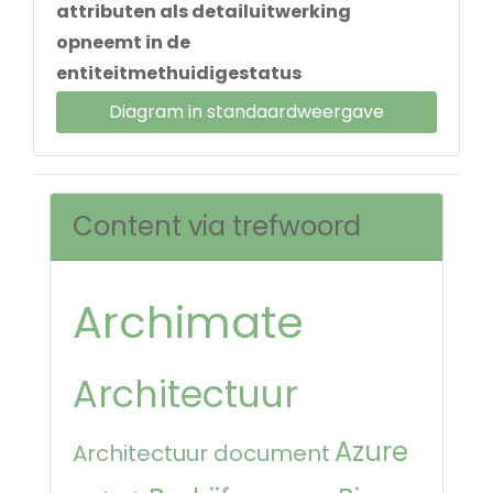
attributen als detailuitwerking
opneemt in de
entiteitmethuidigestatus
Diagram in standaardweergave
Content via trefwoord
Archimate
Architectuur
Azure
Architectuur document