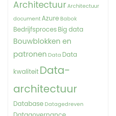
Architectuur
Architectuur
Azure
document
Babok
Bedrijfsproces
Big data
Bouwblokken en
patronen
Data
Data
Data-
kwaliteit
architectuur
Database
Datagedreven
Datagovernance