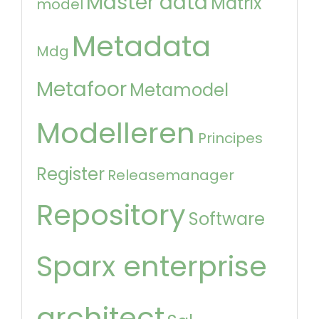
Master data
Matrix
model
Metadata
Mdg
Metafoor
Metamodel
Modelleren
Principes
Register
Releasemanager
Repository
Software
Sparx enterprise
architect