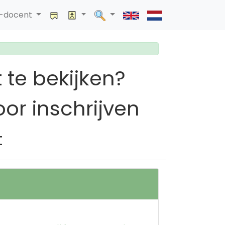
a-docent
 te bekijken?
or inschrijven
t