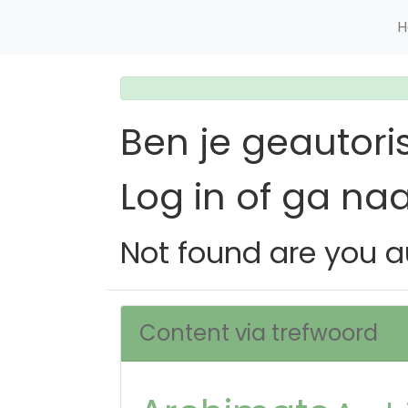
H
Ben je geautori
Log in of ga na
Not found are you a
Content via trefwoord