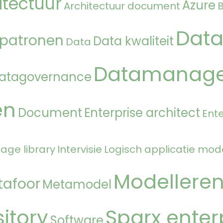
itectuur
Azure
Architectuur document
Data
 patronen
Data kwaliteit
Data
Datamanag
atagovernance
en
Document
Enterprise architect
Ente
age library
Intervisie
Logisch applicatie mod
Modellere
tafoor
Metamodel
itory
Sparx enter
Software