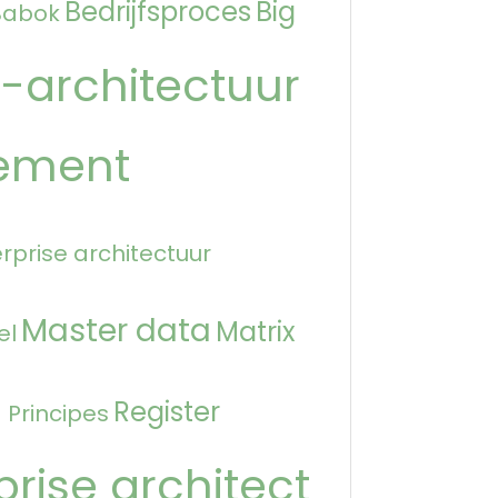
Bedrijfsproces
Big
Babok
-architectuur
ement
rprise architectuur
Master data
Matrix
el
n
Register
Principes
prise architect