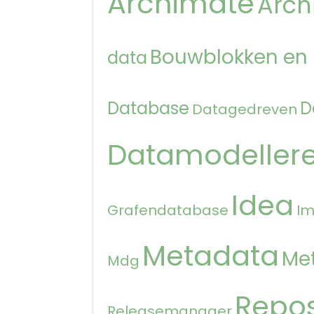
Archimate
Arch
Bouwblokken en
data
Database
D
Datagedreven
Datamodeller
Idea
Grafendatabase
Im
Metadata
Me
Mdg
Repos
Releasemanager