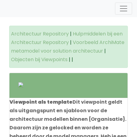
Architectuur Repository
|
Hulpmiddelen bij een
Architectuur Repository
|
Voorbeeld ArchiMate
metamodel voor solution architectuur
|
Objecten bij Viewpoints
|
|
Viewpoint als template
Dit viewpoint geldt
als uitgangspunt en sjabloon voor de
architectuur modellen binnen {Organisatie}.
Daarom zijn ze gelocked en worden ze
beheerd door de model managers. Heb je een