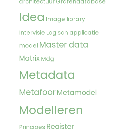
architectuur
Grafendatabase
Idea
Image library
Intervisie
Logisch applicatie
Master data
model
Matrix
Mdg
Metadata
Metafoor
Metamodel
Modelleren
Register
Principes