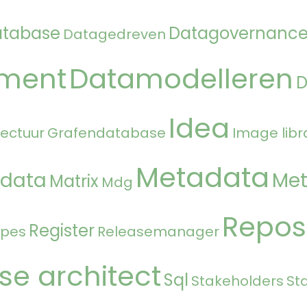
atabase
Datagovernanc
Datagedreven
ment
Datamodelleren
Idea
tectuur
Grafendatabase
Image libr
Metadata
 data
Met
Matrix
Mdg
Repos
Register
ipes
Releasemanager
se architect
Sql
Stakeholders
St