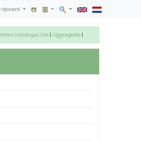
a-docent
enten catalogus DM
|
Aggregatie
|