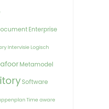
e
Document
Enterprise
ary
Intervisie
Logisch
afoor
Metamodel
itory
Software
appenplan
Time aware