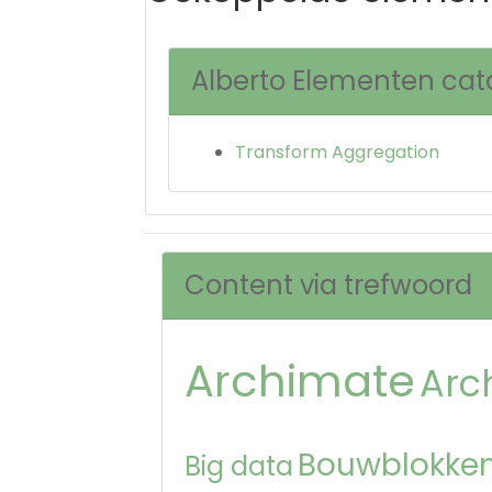
Alberto Elementen ca
Transform Aggregation
Content via trefwoord
Archimate
Arc
Bouwblokken
Big data