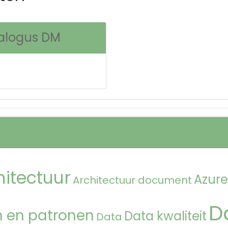
talogus DM
hitectuur
Azure
Architectuur document
D
 en patronen
Data kwaliteit
Data