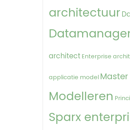
architectuur
D
Datamanage
architect
Enterprise archi
Master
applicatie model
Modelleren
Princ
Sparx enterpri