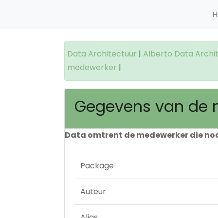
H
Data Architectuur
|
Alberto Data Archi
medewerker
|
Gegevens van de
Data omtrent de medewerker die nodig
Package
Auteur
Alias