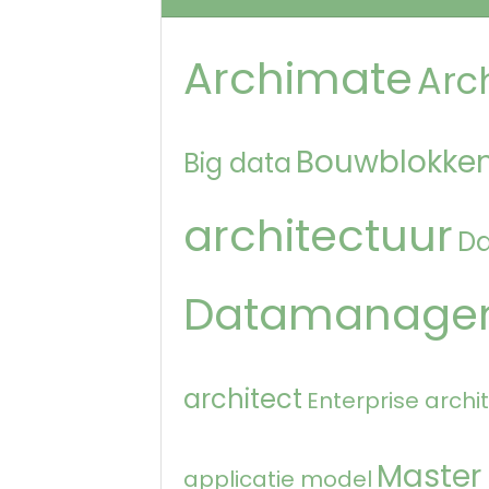
Archimate
Arc
Bouwblokken
Big data
architectuur
D
Datamanage
architect
Enterprise archi
Master
applicatie model