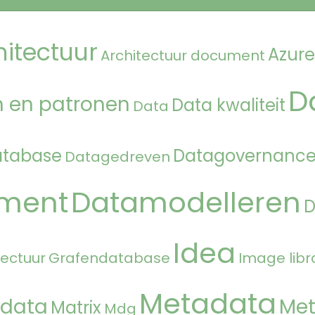
hitectuur
Azure
Architectuur document
D
 en patronen
Data kwaliteit
Data
atabase
Datagovernanc
Datagedreven
ment
Datamodelleren
Idea
tectuur
Grafendatabase
Image libr
Metadata
 data
Met
Matrix
Mdg