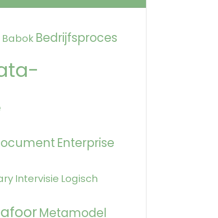
Bedrijfsproces
Babok
ata-
e
Document
Enterprise
ary
Intervisie
Logisch
afoor
Metamodel