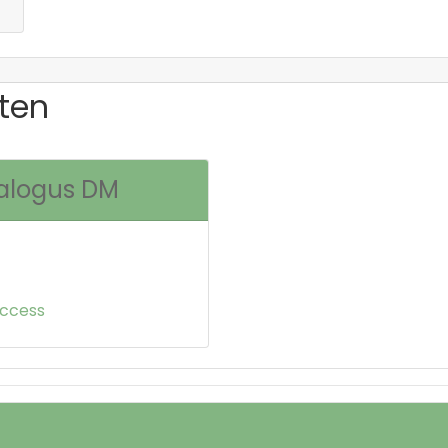
ten
talogus DM
Access