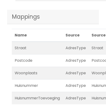
Mappings
Name
Source
Source
Straat
AdresType
Straat
Postcode
AdresType
Postco
Woonplaats
AdresType
Woonpl
Huisnummer
AdresType
Huisnu
HuisnummerToevoeging
AdresType
Huisnu