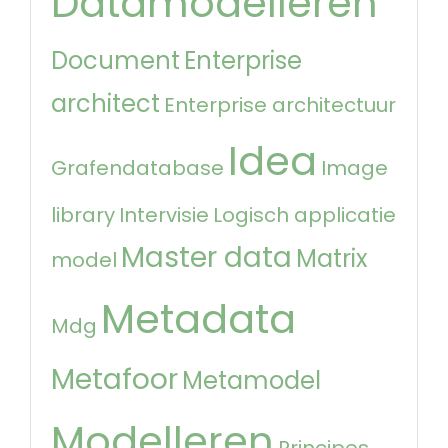
Datamodelleren
Document
Enterprise
architect
Enterprise architectuur
Idea
Grafendatabase
Image
library
Intervisie
Logisch applicatie
Master data
Matrix
model
Metadata
Mdg
Metafoor
Metamodel
Modelleren
Principes