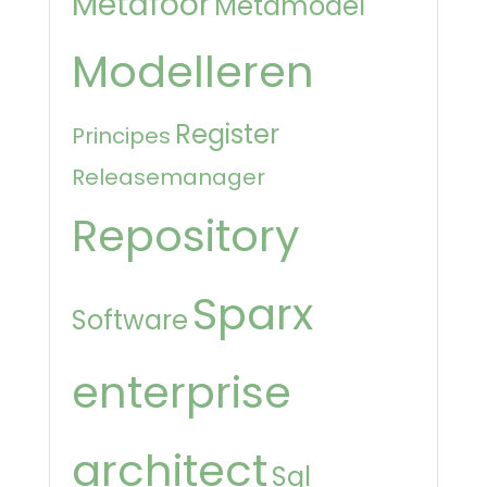
Metafoor
Metamodel
Modelleren
Register
Principes
Releasemanager
Repository
Sparx
Software
enterprise
architect
Sql