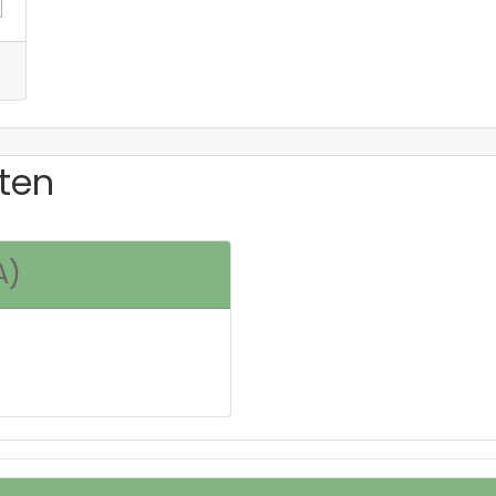
ten
A)