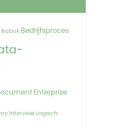
Bedrijfsproces
Babok
ata-
e
Document
Enterprise
ary
Intervisie
Logisch