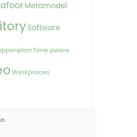
afoor
Metamodel
itory
Software
appenplan
Time aware
eo
Werkproces
ib