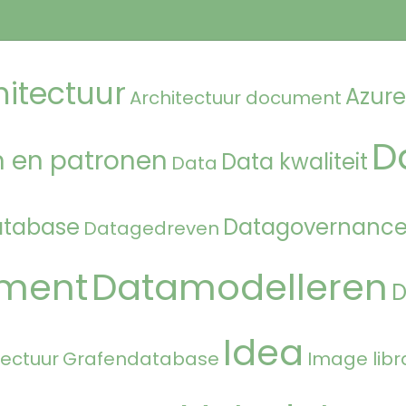
hitectuur
Azure
Architectuur document
D
 en patronen
Data kwaliteit
Data
atabase
Datagovernanc
Datagedreven
ment
Datamodelleren
Idea
tectuur
Grafendatabase
Image libr