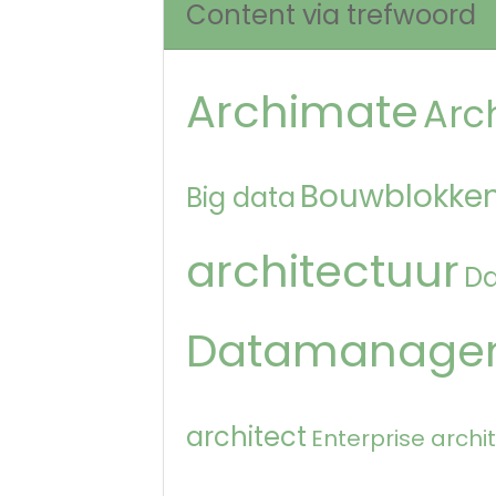
Content via trefwoord
Archimate
Arc
Bouwblokken
Big data
architectuur
D
Datamanage
architect
Enterprise archi