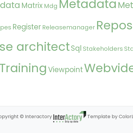
Metadata
 data
Met
Matrix
Mdg
Repos
Register
ipes
Releasemanager
se architect
Sql
Stakeholders
St
Training
Webvid
Viewpoint
opyright © Interactory
Template by ColorL