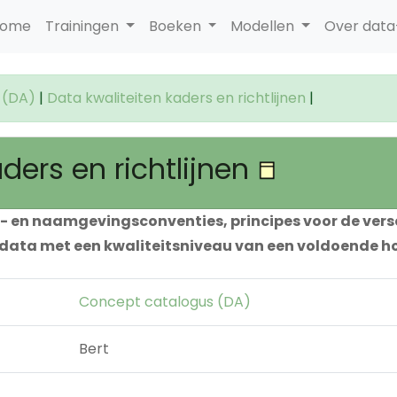
ome
Trainingen
Boeken
Modellen
Over dat
 (DA)
|
Data kwaliteiten kaders en richtlijnen
|
ders en richtlijnen
er- en naamgevingsconventies, principes voor de vers
ata met een kwaliteitsniveau van een voldoende ho
Concept catalogus (DA)
Bert