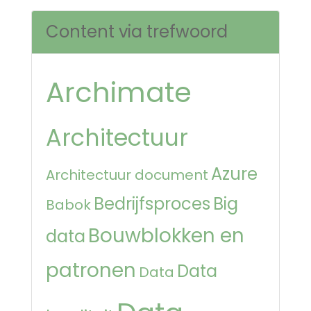
Content via trefwoord
Archimate
Architectuur
Azure
Architectuur document
Bedrijfsproces
Big
Babok
Bouwblokken en
data
patronen
Data
Data