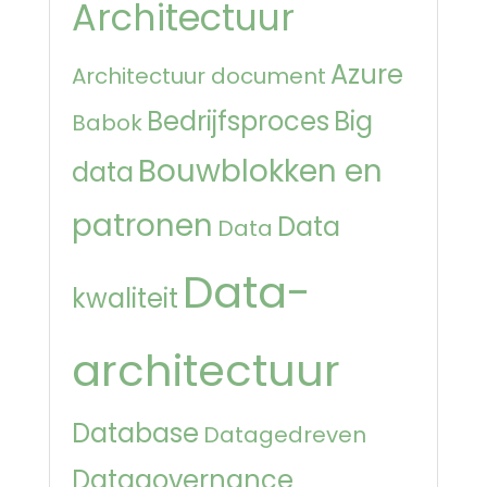
Architectuur
Azure
Architectuur document
Bedrijfsproces
Big
Babok
Bouwblokken en
data
patronen
Data
Data
Data-
kwaliteit
architectuur
Database
Datagedreven
Datagovernance