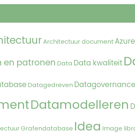
hitectuur
Azure
Architectuur document
D
 en patronen
Data kwaliteit
Data
atabase
Datagovernanc
Datagedreven
ment
Datamodelleren
Idea
tectuur
Grafendatabase
Image libr