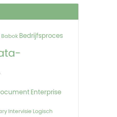
Bedrijfsproces
Babok
ata-
e
Document
Enterprise
ary
Intervisie
Logisch