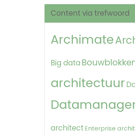
Content via trefwoord
Archimate
Arc
Bouwblokken
Big data
architectuur
D
Datamanage
architect
Enterprise archi