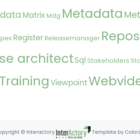
Metadata
 data
Met
Matrix
Mdg
Repos
Register
ipes
Releasemanager
se architect
Sql
Stakeholders
St
Training
Webvid
Viewpoint
opyright © Interactory
Template by ColorL