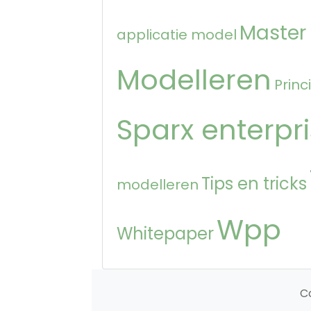
Master
applicatie model
Modelleren
Princ
Sparx enterpri
Tips en tricks
modelleren
Wpp
Whitepaper
C