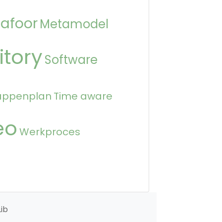
afoor
Metamodel
itory
Software
appenplan
Time aware
eo
Werkproces
ib