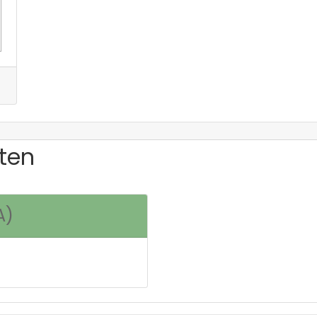
ten
A)