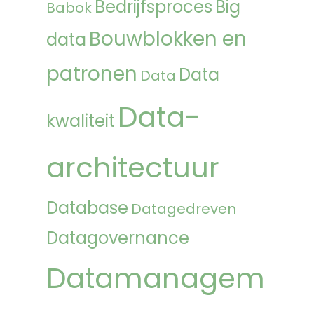
Bedrijfsproces
Big
Babok
Bouwblokken en
data
patronen
Data
Data
Data-
kwaliteit
architectuur
Database
Datagedreven
Datagovernance
Datamanagem