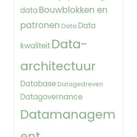
Bouwblokken en
data
patronen
Data
Data
Data-
kwaliteit
architectuur
Database
Datagedreven
Datagovernance
Datamanagem
ent