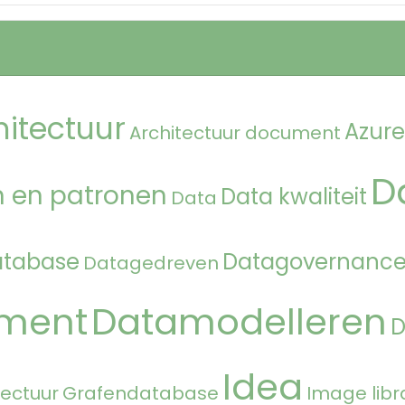
hitectuur
Azure
Architectuur document
D
 en patronen
Data kwaliteit
Data
atabase
Datagovernanc
Datagedreven
ment
Datamodelleren
Idea
tectuur
Grafendatabase
Image libr