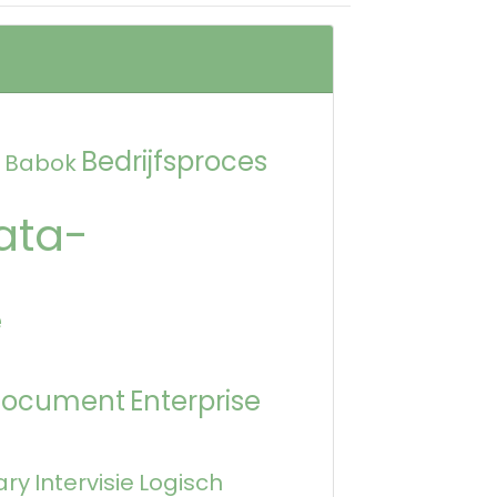
Bedrijfsproces
Babok
ata-
e
Document
Enterprise
ary
Intervisie
Logisch