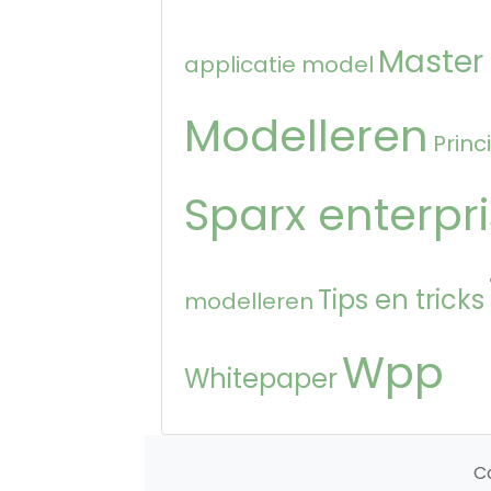
Master
applicatie model
Modelleren
Princ
Sparx enterpri
Tips en tricks
modelleren
Wpp
Whitepaper
C