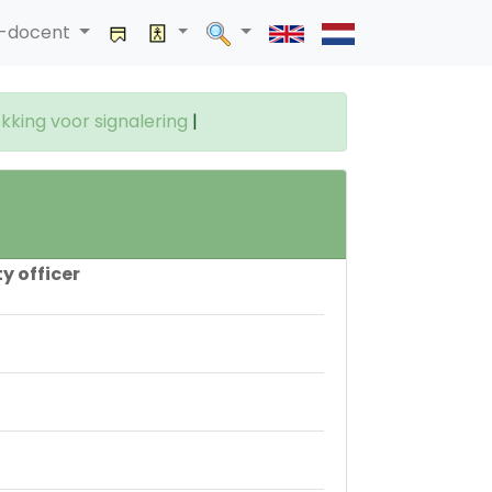
a-docent
king voor signalering
|
y officer