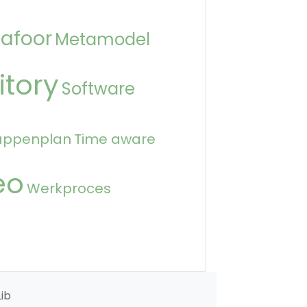
afoor
Metamodel
itory
Software
appenplan
Time aware
eo
Werkproces
ib