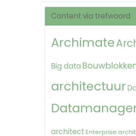
Content via trefwoord
Archimate
Arc
Bouwblokken
Big data
architectuur
D
Datamanage
architect
Enterprise archi