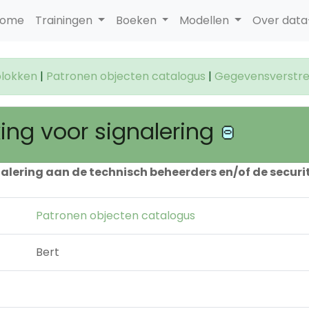
ome
Trainingen
Boeken
Modellen
Over dat
lokken
|
Patronen objecten catalogus
|
Gegevensverstrek
ing voor signalering
lering aan de technisch beheerders en/of de securit
Patronen objecten catalogus
Bert