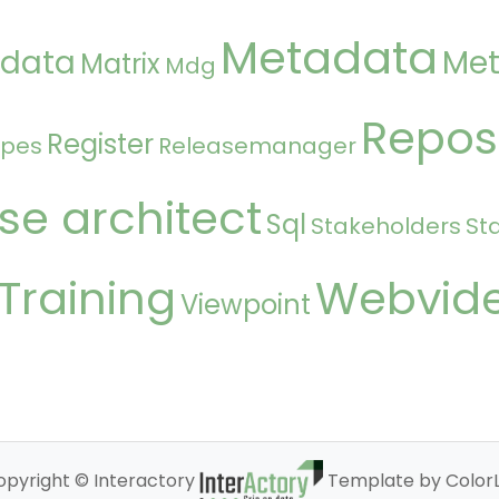
Metadata
 data
Met
Matrix
Mdg
Repos
Register
ipes
Releasemanager
se architect
Sql
Stakeholders
St
Training
Webvid
Viewpoint
opyright © Interactory
Template by ColorL