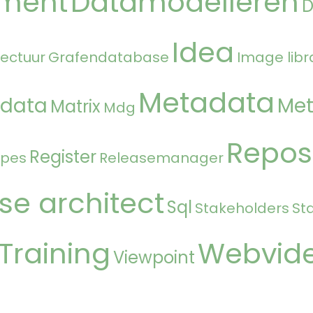
ment
Datamodelleren
Idea
tectuur
Grafendatabase
Image libr
Metadata
 data
Met
Matrix
Mdg
Repos
Register
ipes
Releasemanager
se architect
Sql
Stakeholders
St
Training
Webvid
Viewpoint