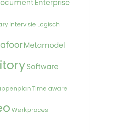
Document
Enterprise
ary
Intervisie
Logisch
afoor
Metamodel
itory
Software
appenplan
Time aware
eo
Werkproces