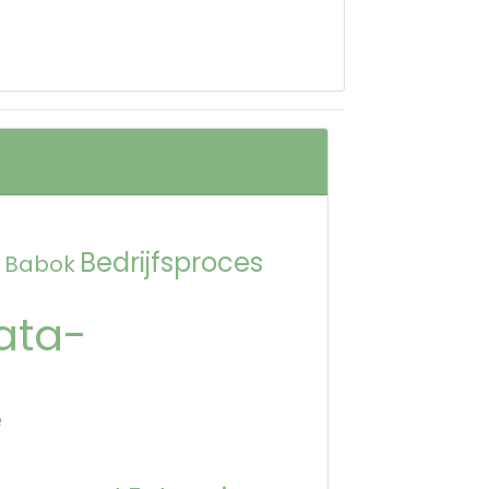
Bedrijfsproces
Babok
ata-
e