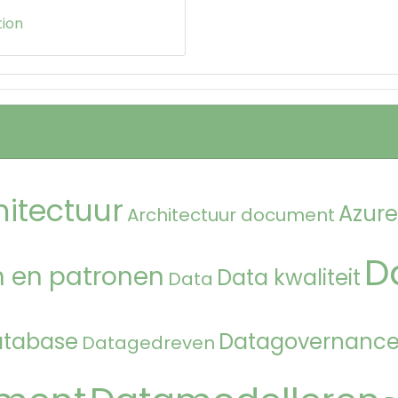
ion
hitectuur
Azure
Architectuur document
D
 en patronen
Data kwaliteit
Data
atabase
Datagovernanc
Datagedreven