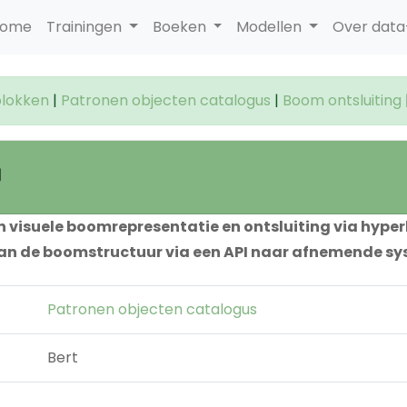
ome
Trainingen
Boeken
Modellen
Over dat
lokken
|
Patronen objecten catalogus
|
Boom ontsluiting
n visuele boomrepresentatie en ontsluiting via hype
 van de boomstructuur via een API naar afnemende
Patronen objecten catalogus
Bert