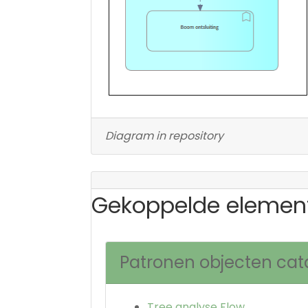
Diagram in repository
Gekoppelde elemen
Patronen objecten cat
Tree analyse Flow