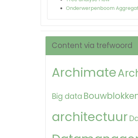
Onderwerpenboom Aggregat
Content via trefwoord
Archimate
Arc
Bouwblokken
Big data
architectuur
D