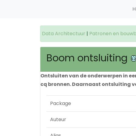
H
Data Architectuur
|
Patronen en bouwb
Boom ontsluiting
Ontsluiten van de onderwerpen in ee
cq bronnen. Daarnaast ontsluiting
Package
Auteur
Alias