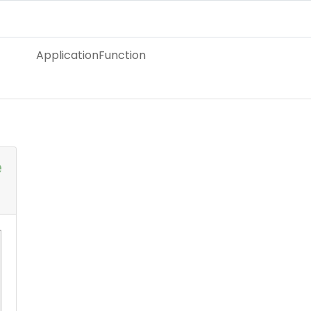
ApplicationFunction
e