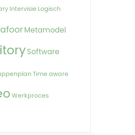
ary
Intervisie
Logisch
afoor
Metamodel
itory
Software
appenplan
Time aware
eo
Werkproces