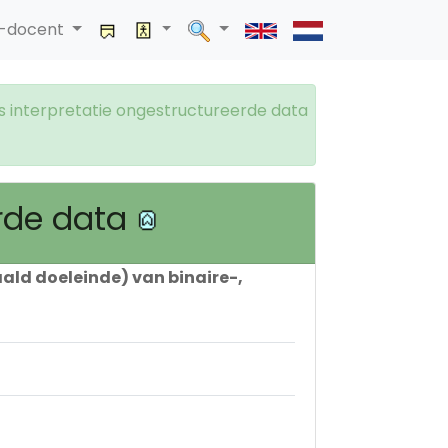
a-docent
es interpretatie ongestructureerde data
erde data
aald doeleinde) van binaire-,