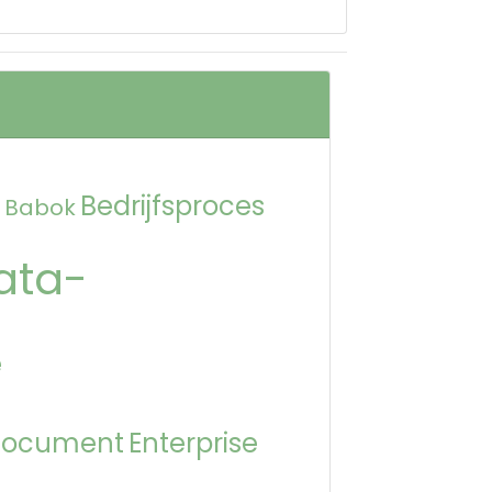
Bedrijfsproces
Babok
ata-
e
Document
Enterprise