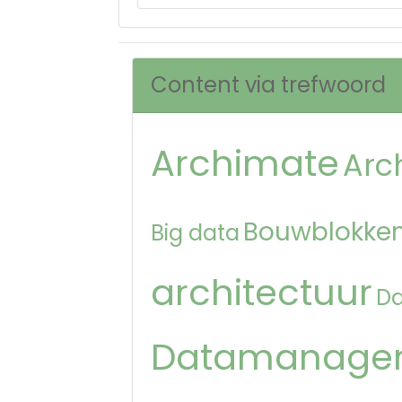
Content via trefwoord
Archimate
Arc
Bouwblokken
Big data
architectuur
D
Datamanage