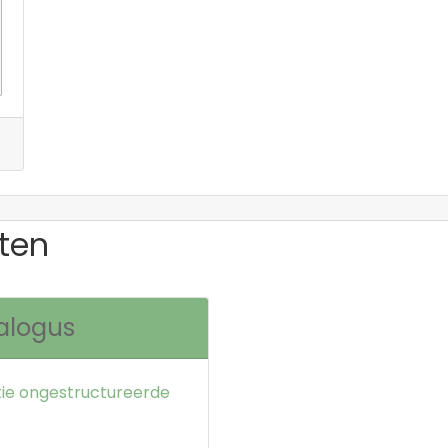
ten
alogus
atie ongestructureerde