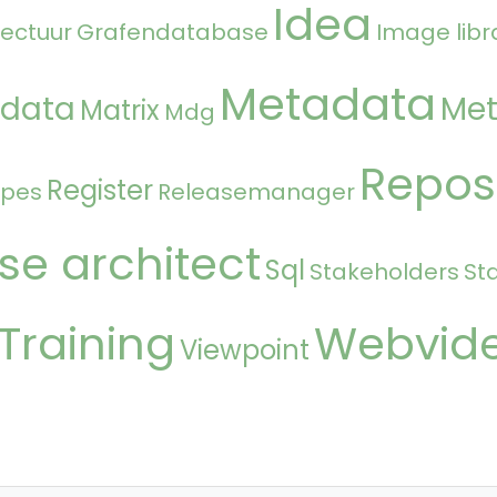
Idea
tectuur
Grafendatabase
Image libr
Metadata
 data
Met
Matrix
Mdg
Repos
Register
ipes
Releasemanager
se architect
Sql
Stakeholders
St
Training
Webvid
Viewpoint