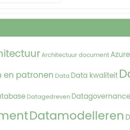
hitectuur
Azure
Architectuur document
D
 en patronen
Data kwaliteit
Data
atabase
Datagovernanc
Datagedreven
ment
Datamodelleren