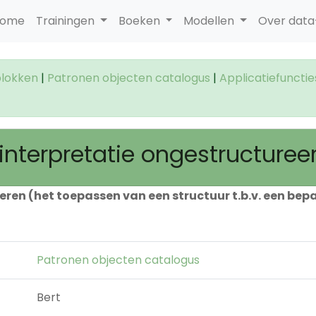
ome
Trainingen
Boeken
Modellen
Over dat
lokken
|
Patronen objecten catalogus
|
Applicatiefuncti
 interpretatie ongestructure
teren (het toepassen van een structuur t.b.v. een bep
Patronen objecten catalogus
Bert