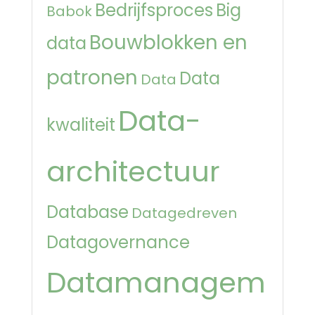
Bedrijfsproces
Big
Babok
Bouwblokken en
data
patronen
Data
Data
Data-
kwaliteit
architectuur
Database
Datagedreven
Datagovernance
Datamanagem