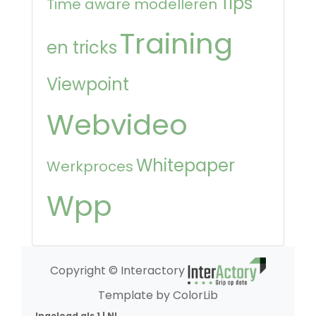
Tips
Time aware modelleren
Training
en tricks
Viewpoint
Webvideo
Whitepaper
Werkproces
Wpp
Copyright © Interactory
Template by ColorLib
Ingelogd als 1 | NL