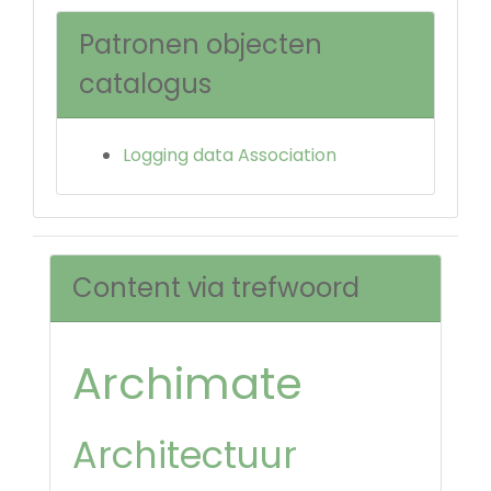
Patronen objecten
catalogus
Logging data Association
Content via trefwoord
Archimate
Architectuur