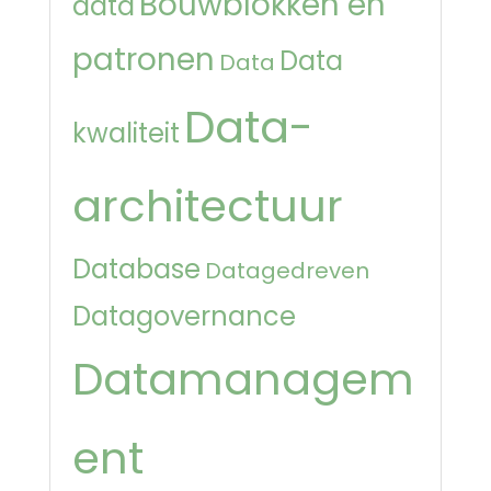
Bouwblokken en
data
patronen
Data
Data
Data-
kwaliteit
architectuur
Database
Datagedreven
Datagovernance
Datamanagem
ent