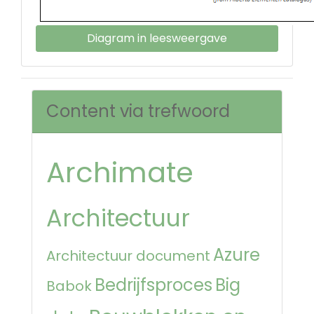
Diagram in leesweergave
Content via trefwoord
Archimate
Architectuur
Azure
Architectuur document
Bedrijfsproces
Big
Babok