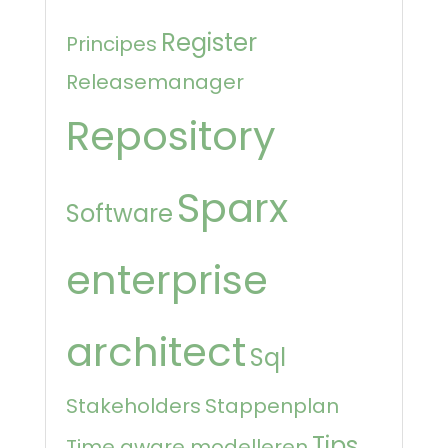
Register
Principes
Releasemanager
Repository
Sparx
Software
enterprise
architect
Sql
Stakeholders
Stappenplan
Tips
Time aware modelleren