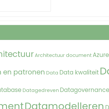
hitectuur
Azure
Architectuur document
D
 en patronen
Data kwaliteit
Data
atabase
Datagovernanc
Datagedreven
ment
Datamodelleren