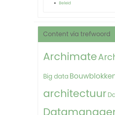
Beleid
Content via trefwoord
Archimate
Arc
Bouwblokken
Big data
architectuur
D
Datamanage