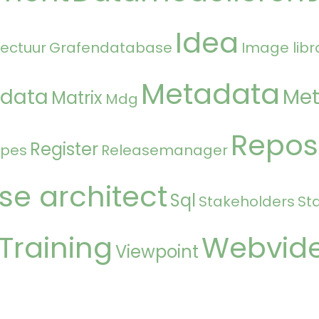
Idea
tectuur
Grafendatabase
Image libr
Metadata
 data
Met
Matrix
Mdg
Repos
Register
ipes
Releasemanager
se architect
Sql
Stakeholders
St
Training
Webvid
Viewpoint