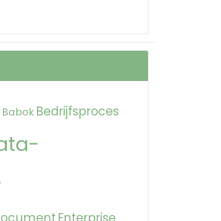
Bedrijfsproces
Babok
ata-
e
Document
Enterprise