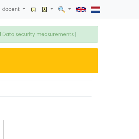
a-docent
d Data security measurements
|