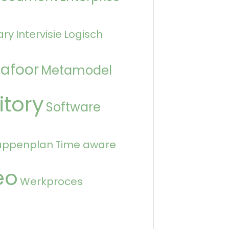
ary
Intervisie
Logisch
afoor
Metamodel
itory
Software
appenplan
Time aware
eo
Werkproces