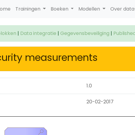
ome
Trainingen
Boeken
Modellen
Over dat
lokken
|
Data integratie
|
Gegevensbeveiliging
|
Publishe
curity measurements
1.0
20-02-2017