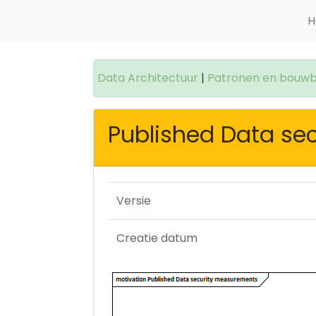
H
Data Architectuur
|
Patronen en bouwb
Published Data se
Versie
Creatie datum