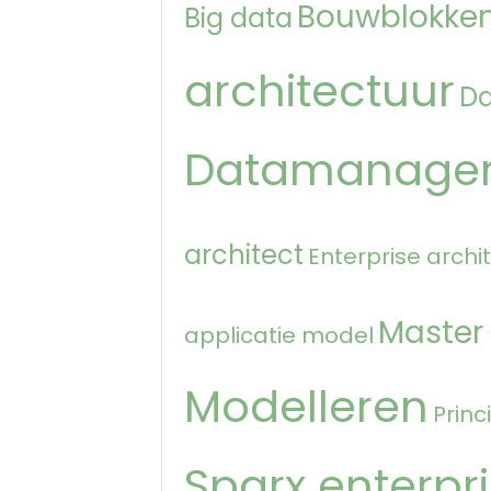
Bouwblokken
Big data
architectuur
D
Datamanage
architect
Enterprise archi
Master
applicatie model
Modelleren
Princ
Sparx enterpri