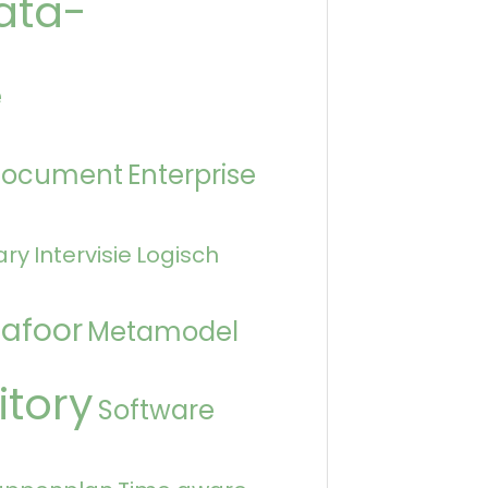
ata-
e
Document
Enterprise
ary
Intervisie
Logisch
afoor
Metamodel
itory
Software