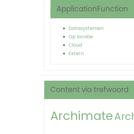
ApplicationFunction
Datasystemen
Op locatie
Cloud
Extern
Content via trefwoord
Archimate
Arc