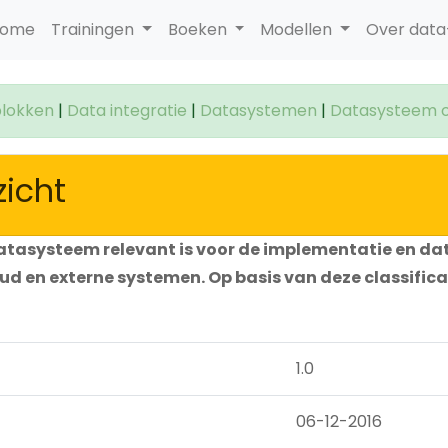
ome
Trainingen
Boeken
Modellen
Over dat
lokken
|
Data integratie
|
Datasystemen
|
Datasysteem o
icht
atasysteem relevant is voor de implementatie en da
 en externe systemen. Op basis van deze classificat
1.0
06-12-2016