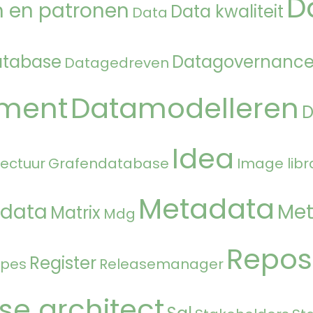
D
 en patronen
Data kwaliteit
Data
atabase
Datagovernanc
Datagedreven
ment
Datamodelleren
Idea
tectuur
Grafendatabase
Image libr
Metadata
 data
Met
Matrix
Mdg
Repos
Register
ipes
Releasemanager
se architect