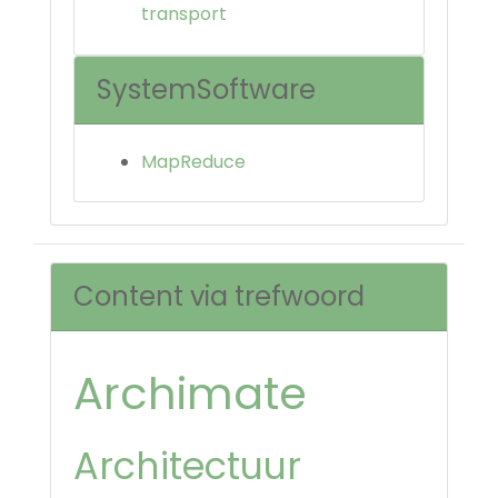
transport
SystemSoftware
MapReduce
Content via trefwoord
Archimate
Architectuur