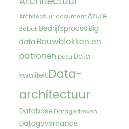
Architectuur
Azure
Architectuur document
Bedrijfsproces
Big
Babok
Bouwblokken en
data
patronen
Data
Data
Data-
kwaliteit
architectuur
Database
Datagedreven
Datagovernance