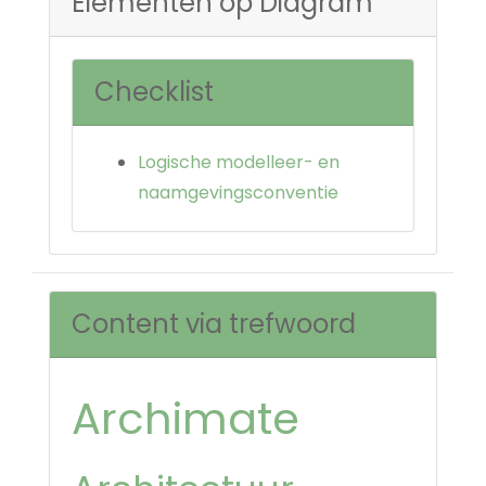
Elementen op Diagram
Checklist
Logische modelleer- en
naamgevingsconventie
Content via trefwoord
Archimate