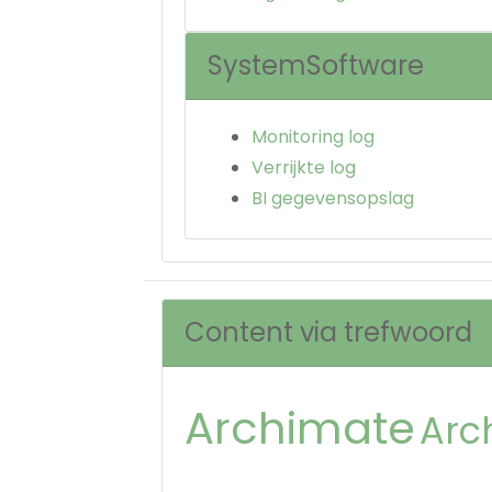
SystemSoftware
Monitoring log
Verrijkte log
BI gegevensopslag
Content via trefwoord
Archimate
Arc