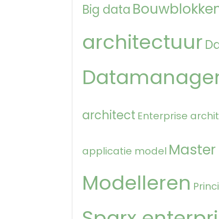
Bouwblokken
Big data
architectuur
D
Datamanage
architect
Enterprise archi
Master
applicatie model
Modelleren
Princ
Sparx enterpri