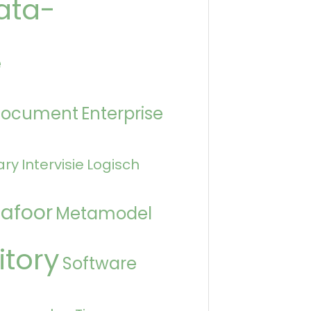
ata-
e
Document
Enterprise
ary
Intervisie
Logisch
afoor
Metamodel
itory
Software