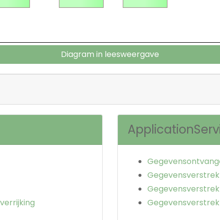
Diagram in leesweergave
ApplicationServ
Gegevensontvange
Gegevensverstrekk
Gegevensverstrekk
errijking
Gegevensverstrekk