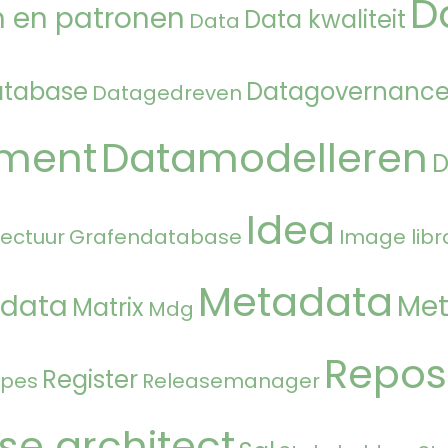
D
 en patronen
Data kwaliteit
Data
atabase
Datagovernanc
Datagedreven
ment
Datamodelleren
Idea
tectuur
Grafendatabase
Image libr
Metadata
 data
Met
Matrix
Mdg
Repos
Register
ipes
Releasemanager
se architect