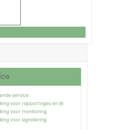
ice
nde service
ing voor rapportages en BI
ing voor monitoring
ing voor signalering