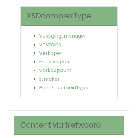
XSDcomplexType
Vestigingsmanager
Vestiging
Verkoper
Medewerker
Verkooppunt
Ijsmaker
BereikbaarheidType
Content via trefwoord