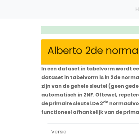
H
Alberto 2de norm
In een dataset in tabelvorm wordt een
dataset in tabelvorm is in 2de norma
zijn van de gehele sleutel (geen gede
automatisch in 2NF. Oftewel, repete
de
de primaire sleutel.De 2
normaalvor
functioneel afhankelijk van de primai
Versie