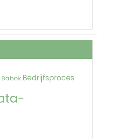
Bedrijfsproces
Babok
ata-
e