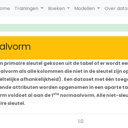
ome
Trainingen
Boeken
Modellen
Over dat
aalvorm
 primaire sleutel gekozen uit de tabel of er wordt e
alvorm als alle kolommen die niet in de sleutel zijn
eltelijke afhankelijkheid) . Een dataset met één toeg
rende attributen worden opgenomen in een aparte tab
ste
m voldoet al aan de 1
normaalvorm. Alle niet-sleu
re sleutel.
1.0