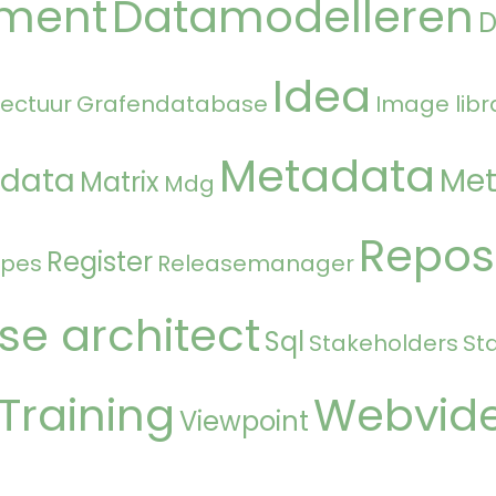
ment
Datamodelleren
Idea
tectuur
Grafendatabase
Image libr
Metadata
 data
Met
Matrix
Mdg
Repos
Register
ipes
Releasemanager
se architect
Sql
Stakeholders
St
Training
Webvid
Viewpoint