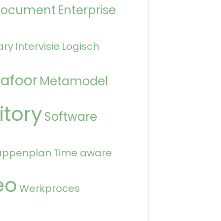
Document
Enterprise
ary
Intervisie
Logisch
afoor
Metamodel
itory
Software
appenplan
Time aware
eo
Werkproces