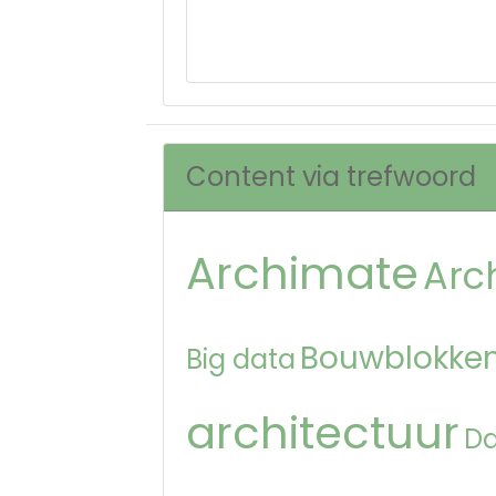
Content via trefwoord
Archimate
Arc
Bouwblokken
Big data
architectuur
D