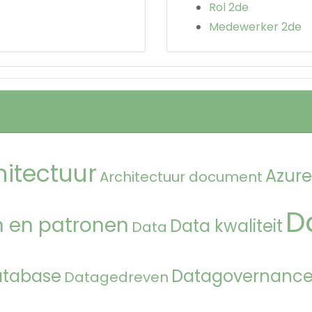
Rol 2de
Medewerker 2de
hitectuur
Azure
Architectuur document
D
 en patronen
Data kwaliteit
Data
atabase
Datagovernanc
Datagedreven