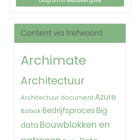
Diagram in leesweergave
Content via trefwoord
Archimate
Architectuur
Azure
Architectuur document
Bedrijfsproces
Big
Babok
Bouwblokken en
data