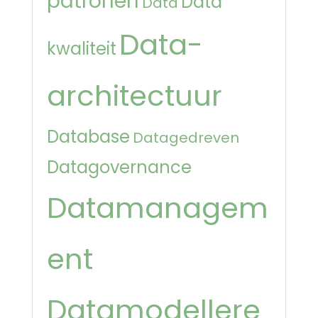
patronen
Data
Data
Data-
kwaliteit
architectuur
Database
Datagedreven
Datagovernance
Datamanagem
ent
Datamodellere