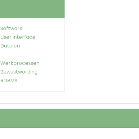
 Software
 User interface
 Data en
n Werkprocessen
n Bewustwording
n RDBMS