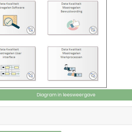
Diagram in leesweergave