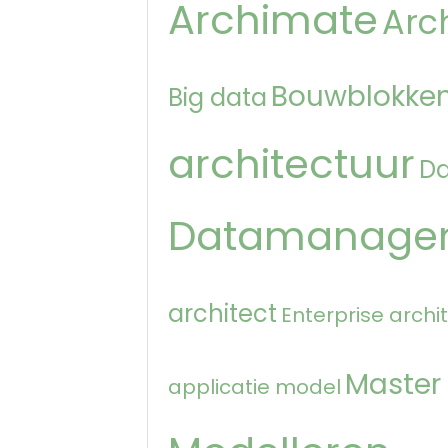
Archimate
Arc
Bouwblokken
Big data
architectuur
D
Datamanage
architect
Enterprise archi
Master
applicatie model