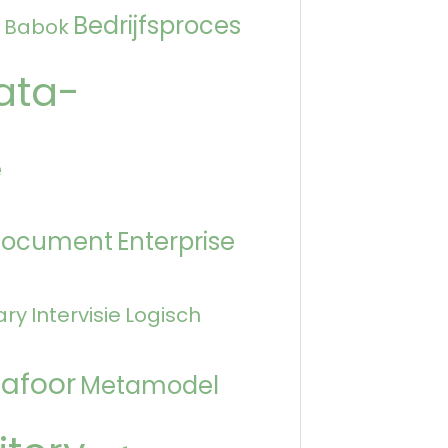
Bedrijfsproces
Babok
ata-
e
Document
Enterprise
ary
Intervisie
Logisch
afoor
Metamodel