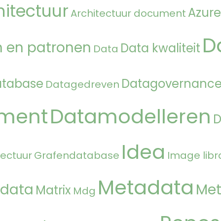
hitectuur
Azure
Architectuur document
D
 en patronen
Data kwaliteit
Data
atabase
Datagovernanc
Datagedreven
ment
Datamodelleren
Idea
tectuur
Grafendatabase
Image libr
Metadata
 data
Met
Matrix
Mdg