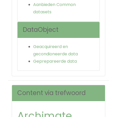
Aanbieden Common
datasets
DataObject
Geacquireerd en
gecondioneerde data
Geprepareerde data
Content via trefwoord
Archimate