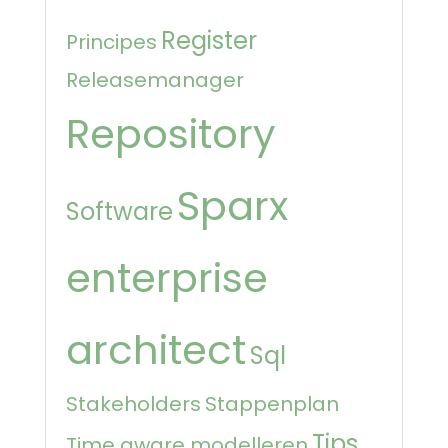
Register
Principes
Releasemanager
Repository
Sparx
Software
enterprise
architect
Sql
Stakeholders
Stappenplan
Tips
Time aware modelleren