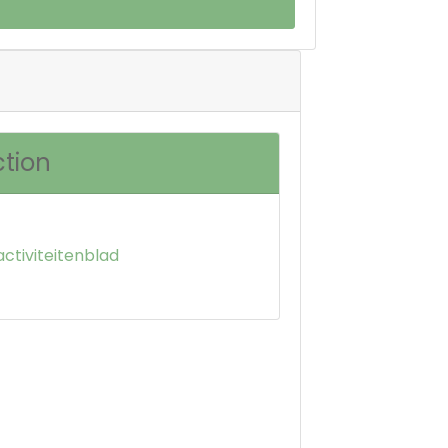
ction
activiteitenblad