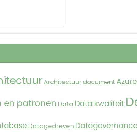
hitectuur
Azure
Architectuur document
D
 en patronen
Data kwaliteit
Data
atabase
Datagovernanc
Datagedreven