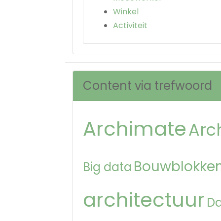
Winkel
Activiteit
Content via trefwoord
Archimate
Arc
Bouwblokken
Big data
architectuur
D