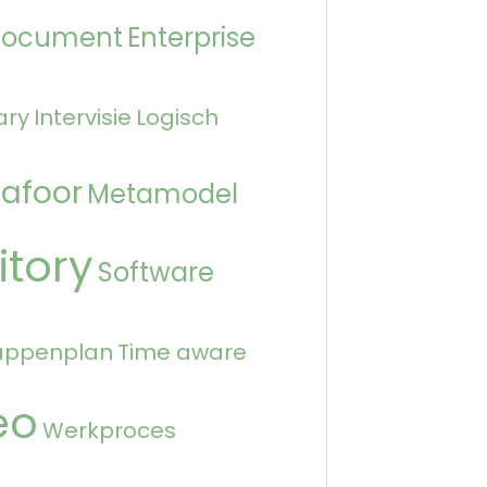
Document
Enterprise
ary
Intervisie
Logisch
afoor
Metamodel
itory
Software
appenplan
Time aware
eo
Werkproces