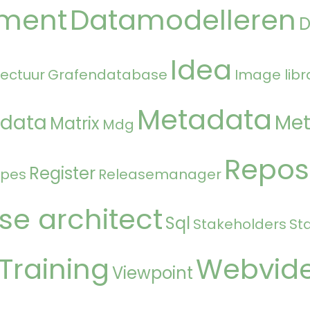
ment
Datamodelleren
Idea
tectuur
Grafendatabase
Image libr
Metadata
 data
Met
Matrix
Mdg
Repos
Register
ipes
Releasemanager
se architect
Sql
Stakeholders
St
Training
Webvid
Viewpoint