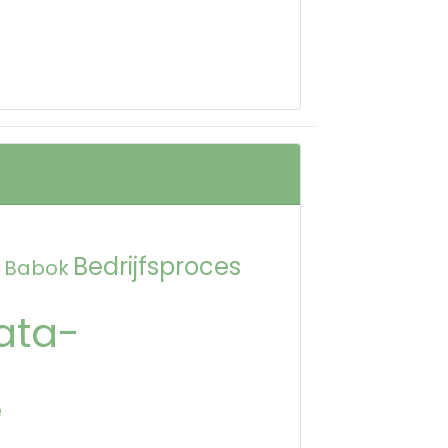
Bedrijfsproces
Babok
ata-
e