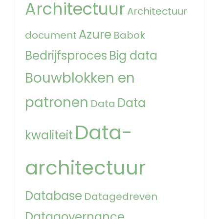
Architectuur
Architectuur
Azure
document
Babok
Bedrijfsproces
Big data
Bouwblokken en
patronen
Data
Data
Data-
kwaliteit
architectuur
Database
Datagedreven
Datagovernance