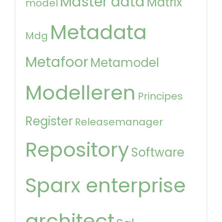
Master data
Matrix
model
Metadata
Mdg
Metafoor
Metamodel
Modelleren
Principes
Register
Releasemanager
Repository
Software
Sparx enterprise
architect