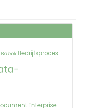
Bedrijfsproces
Babok
ata-
e
Document
Enterprise