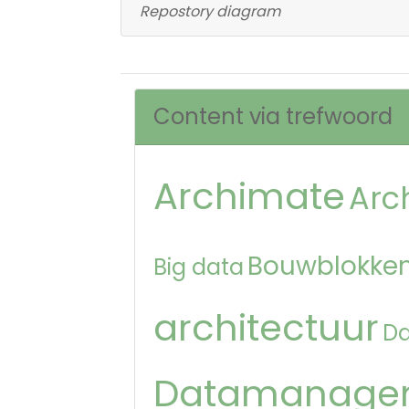
Repostory diagram
Content via trefwoord
Archimate
Arc
Bouwblokken
Big data
architectuur
D
Datamanage