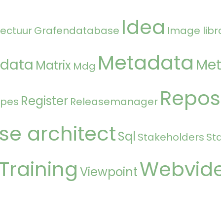
Idea
tectuur
Grafendatabase
Image libr
Metadata
 data
Met
Matrix
Mdg
Repos
Register
ipes
Releasemanager
se architect
Sql
Stakeholders
St
Training
Webvid
Viewpoint