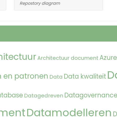
Repostory diagram
hitectuur
Azure
Architectuur document
D
 en patronen
Data kwaliteit
Data
atabase
Datagovernanc
Datagedreven
ment
Datamodelleren