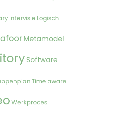
ary
Intervisie
Logisch
afoor
Metamodel
itory
Software
appenplan
Time aware
eo
Werkproces