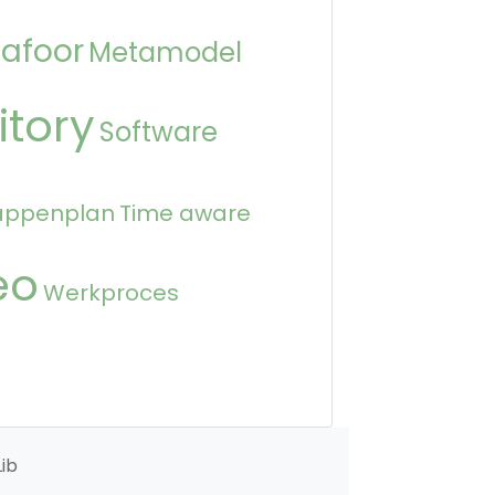
afoor
Metamodel
itory
Software
appenplan
Time aware
eo
Werkproces
ib