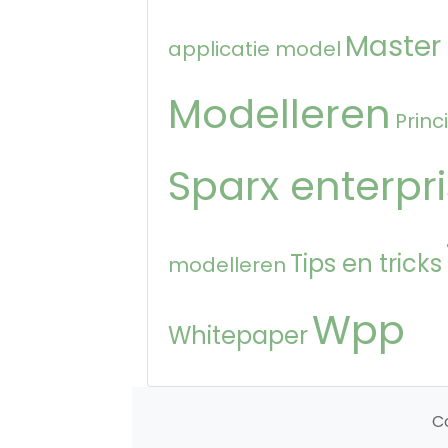
Master
applicatie model
Modelleren
Princ
Sparx enterpri
Tips en tricks
modelleren
Wpp
Whitepaper
C