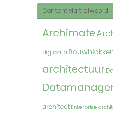
Content via trefwoord
Archimate
Arc
Bouwblokken
Big data
architectuur
D
Datamanage
architect
Enterprise archi