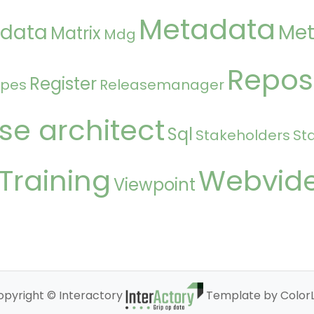
Metadata
 data
Met
Matrix
Mdg
Repos
Register
ipes
Releasemanager
se architect
Sql
Stakeholders
St
Training
Webvid
Viewpoint
opyright © Interactory
Template by ColorL