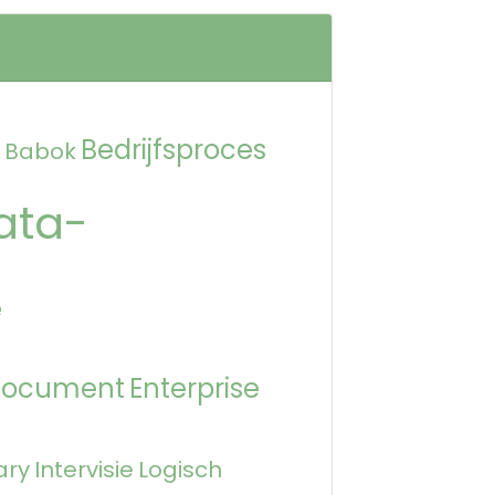
Bedrijfsproces
Babok
ata-
e
Document
Enterprise
ary
Intervisie
Logisch