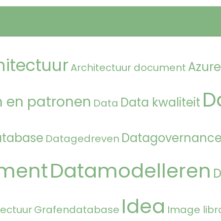
hitectuur
Azure
Architectuur document
D
 en patronen
Data kwaliteit
Data
atabase
Datagovernanc
Datagedreven
ment
Datamodelleren
Idea
tectuur
Grafendatabase
Image libr