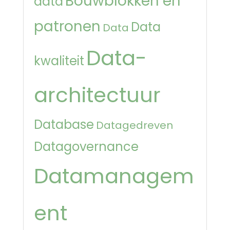
Bouwblokken en
data
patronen
Data
Data
Data-
kwaliteit
architectuur
Database
Datagedreven
Datagovernance
Datamanagem
ent