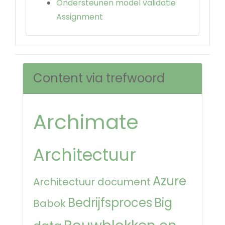
Ondersteunen model validatie
Assignment
Content via trefwoord
Archimate
Architectuur
Azure
Architectuur document
Bedrijfsproces
Big
Babok